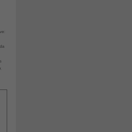
,
ve:
oda
s
r.