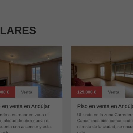
ILARES
000 €
Venta
125.000 €
Venta
o en venta en Andújar
Piso en venta en Andúj
ndo a estrenar en zona el
Ubicado en la zona Correder
o, bloque de obra nueva el
Capuchinos bien comunicado
cuenta con ascensor y esta
el resto de la ciudad, se encu
buido...
este...