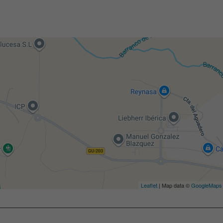
Leaflet
| Map data ©
GoogleMaps