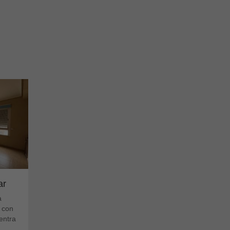
ar
a
 con
entra