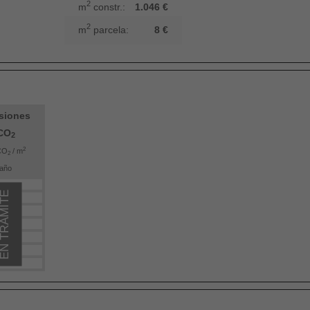
2
m
constr.:
1.046 €
2
m
parcela:
8 €
siones
CO
2
2
CO
/ m
2
año
N TRÁMITE