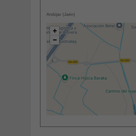
Andújar (Jaén)
+
−