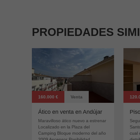
PROPIEDADES SIM
160.000 €
Venta
120.
Ático en venta en Andújar
Pis
Maravilloso ático nuevo a estrenar
Segu
Localizado en la Plaza del
Sant
Camping Bloque moderno del año
cual 
2009 Ascensor Posibilidad...
distri