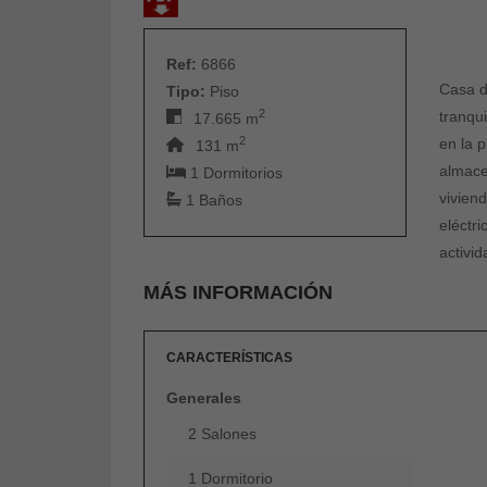
Ref:
6866
Casa d
Tipo:
Piso
2
tranqu
17.665 m
2
en la 
131 m
almace
1 Dormitorios
vivien
1 Baños
eléctri
activid
MÁS INFORMACIÓN
CARACTERÍSTICAS
Generales
2 Salones
1 Dormitorio