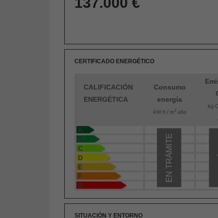
137.000 €
CERTIFICADO ENERGÉTICO
Emi
CALIFICACIÓN
Consumo
ENERGÉTICA
energía
kg 
2
kW h / m
año
A
EN TRÁMITE
E
B
C
D
E
F
G
SITUACIÓN Y ENTORNO