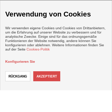
Verwendung von Cookies
Wir verwenden eigene Cookies und Cookies von Drittanbietern,
um die Erfahrung auf unserer Website zu verbessern und für
analytische Zwecke. Einige sind für das ordnungsgemäße
Funktionieren der Website notwendig, andere können Sie
KONTAKT
konfigurieren oder ablehnen. Weitere Informationen finden Sie
auf der Seite
Cookies-Politik
Plaza de la Constitución nº 3
Konfigurieren Sie
23740 Andújar (Jaén)
+34 629725372
|
+34 665027623
+34 953515191
ANRUF
KONTAKTIEREN
comercial@inmodimar.com
Von Montag bis Freitag : 09:30 - 14:00 und 17:30 - 20:30