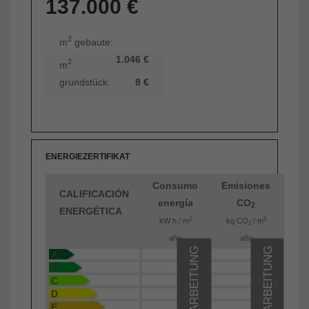
137.000 €
2
m
gebaute:
1.046 €
2
m
grundstück:
8 €
ENERGIEZERTIFIKAT
Consumo
Emisiones
CALIFICACIÓN
energía
CO
2
ENERGÉTICA
2
2
kW h / m
kg CO
/ m
2
año
año
IN BEARBEITUNG
IN BEARBEITUNG
A
B
C
D
E