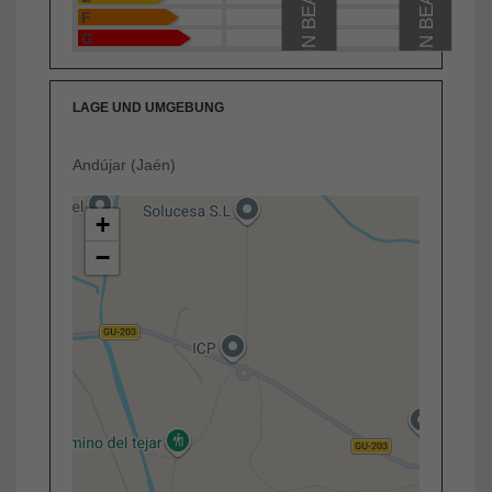
F
G
LAGE UND UMGEBUNG
Andújar (Jaén)
+
−