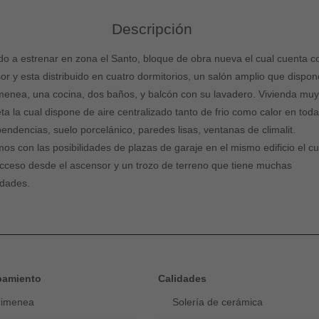
Descripción
o a estrenar en zona el Santo, bloque de obra nueva el cual cuenta c
or y esta distribuido en cuatro dormitorios, un salón amplio que dispo
menea, una cocina, dos baños, y balcón con su lavadero. Vivienda mu
ta la cual dispone de aire centralizado tanto de frio como calor en tod
pendencias, suelo porcelánico, paredes lisas, ventanas de climalit.
os con las posibilidades de plazas de garaje en el mismo edificio el cu
acceso desde el ascensor y un trozo de terreno que tiene muchas
idades.
pamiento
Calidades
imenea
Solería de cerámica