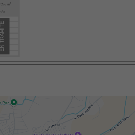
2
CO
/ m
2
año
N TRÁMITE