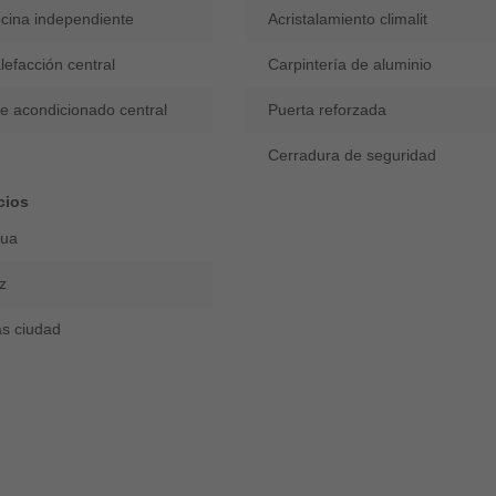
cina independiente
Acristalamiento climalit
lefacción central
Carpintería de aluminio
re acondicionado central
Puerta reforzada
Cerradura de seguridad
cios
ua
z
s ciudad