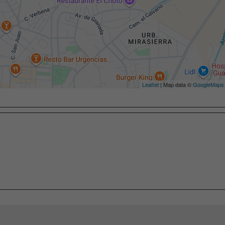
Leaflet
| Map data ©
GoogleMaps