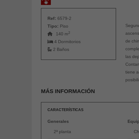
Ref:
6579-2
Segund
Tipo:
Piso
2
ascens
140 m
de chi
4 Dormitorios
comple
2 Baños
las de
Contam
tiene 
posibil
MÁS INFORMACIÓN
CARACTERÍSTICAS
Generales
Equi
2ª planta
Ch