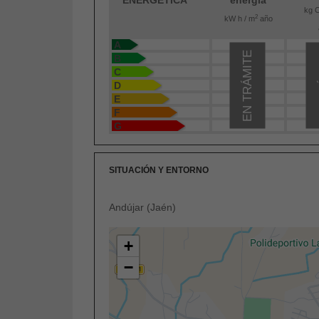
kg 
2
kW h / m
año
A
EN TRÁMITE
E
B
C
D
E
F
G
SITUACIÓN Y ENTORNO
Andújar (Jaén)
+
−