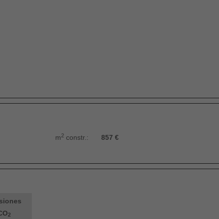
2
m
constr.:
857 €
siones
CO
2