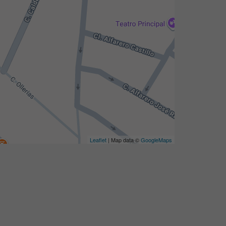
Leaflet
| Map data ©
GoogleMaps