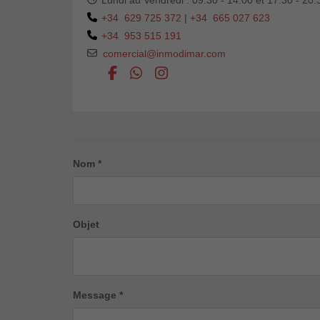
Lundi au Vendredi : 09:30 - 14:00 et 17:30 - 20:
+34 629 725 372
|
+34 665 027 623
+34 953 515 191
comercial@inmodimar.com
Nom *
Objet
Message *