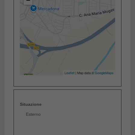
−
Leaflet
| Map data ©
GoogleMaps
Situazione
Esterno