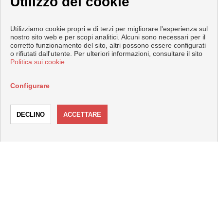
Utilizzo dei cookie
Utilizziamo cookie propri e di terzi per migliorare l'esperienza sul
nostro sito web e per scopi analitici. Alcuni sono necessari per il
corretto funzionamento del sito, altri possono essere configurati
CONTATTARE
o rifiutati dall'utente. Per ulteriori informazioni, consultare il sito
Politica sui cookie
Plaza de la Constitución nº 3
Configurare
23740 Andújar (Jaén)
+34 629725372
|
+34 665027623
+34 953515191
CHIAMARE
CONTATTARE
comercial@inmodimar.com
Dal Lunedi fino al Venerdì : 09:30 - 14:00 e 17:30 - 20:30