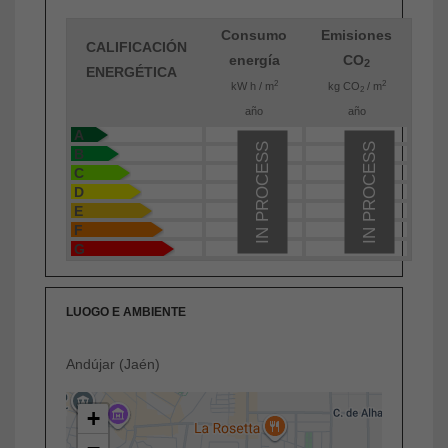
Consumo
Emisiones
CALIFICACIÓN
energía
CO
2
ENERGÉTICA
2
2
kW h / m
kg CO
/ m
2
año
año
A
IN PROCESS
IN PROCESS
B
C
D
E
F
G
LUOGO E AMBIENTE
Andújar (Jaén)
+