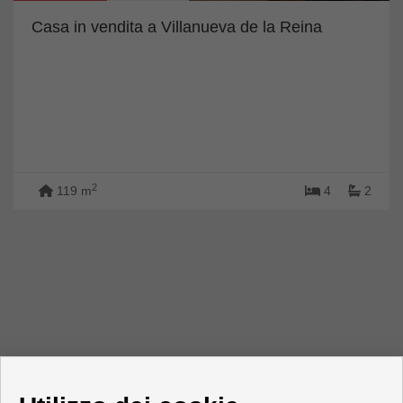
Casa in vendita a Villanueva de la Reina
2
119 m
4
2