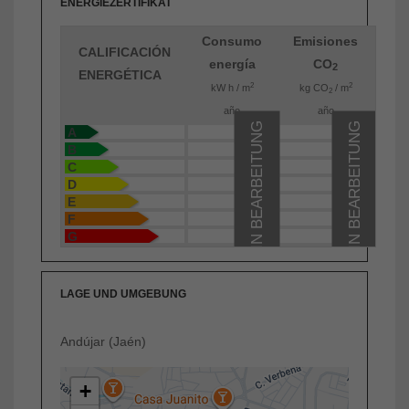
ENERGIEZERTIFIKAT
Consumo
Emisiones
CALIFICACIÓN
energía
CO
2
ENERGÉTICA
2
2
kW h / m
kg CO
/ m
2
año
año
IN BEARBEITUNG
IN BEARBEITUNG
A
B
C
D
E
F
G
LAGE UND UMGEBUNG
Andújar (Jaén)
+