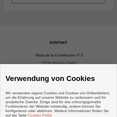
KONTAKT
Plaza de la Constitución nº 3
23740 Andújar (Jaén)
+34 629725372
|
+34 665027623
Verwendung von Cookies
+34 953515191
comercial@inmodimar.com
Wir verwenden eigene Cookies und Cookies von Drittanbietern,
Von Montag bis Freitag : 09:30 - 14:00 und 17:30 - 20:30
um die Erfahrung auf unserer Website zu verbessern und für
analytische Zwecke. Einige sind für das ordnungsgemäße
Funktionieren der Website notwendig, andere können Sie
konfigurieren oder ablehnen. Weitere Informationen finden Sie
auf der Seite
Cookies-Politik