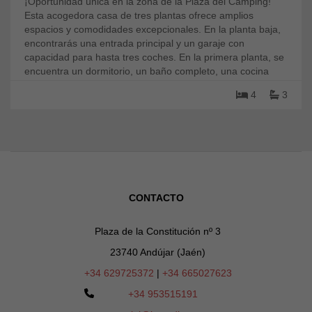
¡Oportunidad única en la zona de la Plaza del Camping!
Esta acogedora casa de tres plantas ofrece amplios
espacios y comodidades excepcionales. En la planta baja,
encontrarás una entrada principal y un garaje con
capacidad para hasta tres coches. En la primera planta, se
encuentra un dormitorio, un baño completo, una cocina
equipada, un patio y un amplio salón. La segunda planta
4
3
alberga un dormitorio principal con baño en suite, dos
dormitorios adicionales y otro baño completo. Finalmente,
en la tercera planta, disfrutarás de una terraza con cocina
techada, ideal para relajarte o recibir a tus invitados. Entre
sus calidades destacan ventanas de climalit, seis consolas
de aire acondicionado, estufa de pellets y hilo musical en
toda la vivienda. ¡Ven a conocerla y hazla tu hogar!
CONTACTO
Plaza de la Constitución nº 3
23740 Andújar (Jaén)
+34 629725372
|
+34 665027623
+34 953515191