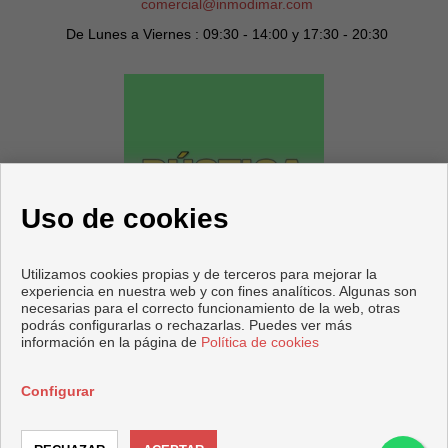
comercial@inmodimar.com
De Lunes a Viernes : 09:30 - 14:00 y 17:30 - 20:30
Uso de cookies
Utilizamos cookies propias y de terceros para mejorar la
experiencia en nuestra web y con fines analíticos. Algunas son
necesarias para el correcto funcionamiento de la web, otras
podrás configurarlas o rechazarlas. Puedes ver más
información en la página de
Política de cookies
Copyright © 2026 DIMAR Agencia Inmobiliaria.
Desarrollado por
Inmoenter
.
Aviso Legal
|
Política de privacidad
|
Configurar
Política de Cookies